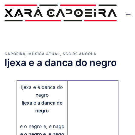
Skip
to
Tog
content
men
CAPOEIRA
,
MÚSICA ATUAL
,
SGB DE ANGOLA
Ijexa e a danca do negro
Ijexa e a danca do
negro
Ijexa e a danca do
negro
e o negro e, e nago
e o negro e, e nago