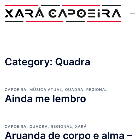
Skip
to
Tog
content
men
Category:
Quadra
CAPOEIRA
,
MÚSICA ATUAL
,
QUADRA
,
REGIONAL
Ainda me lembro
CAPOEIRA
,
QUADRA
,
REGIONAL
,
XARÁ
Aruanda de corpo e alma –