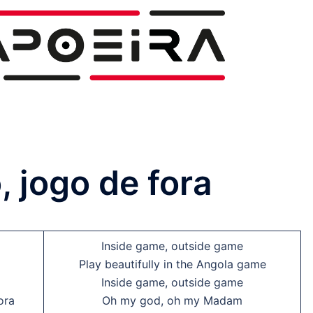
, jogo de fora
Inside game, outside game
Play beautifully in the Angola game
Inside game, outside game
ora
Oh my god, oh my Madam