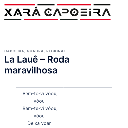
Skip
to
Tog
content
men
CAPOEIRA
,
QUADRA
,
REGIONAL
La Lauê – Roda
maravilhosa
Bem-te-vi vôou,
vôou
Bem-te-vi vôou,
vôou
Deixa voar