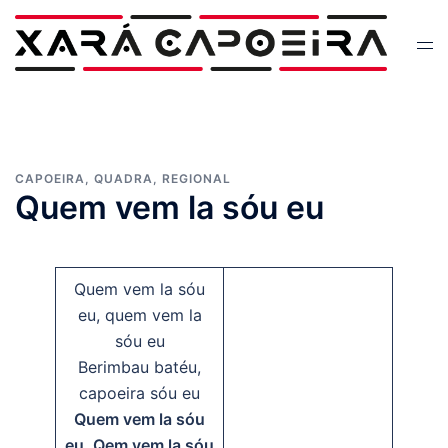
Skip
to
Tog
content
men
CAPOEIRA
,
QUADRA
,
REGIONAL
Quem vem la sóu eu
Quem vem la sóu
eu, quem vem la
sóu eu
Berimbau batéu,
capoeira sóu eu
Quem vem la sóu
eu, Qem vem la sóu